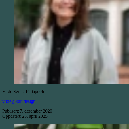
Vilde Serina
Partapuoli
vilde@kult.design
Publisert:
7. desember 2020
Oppdatert:
25. april 2025