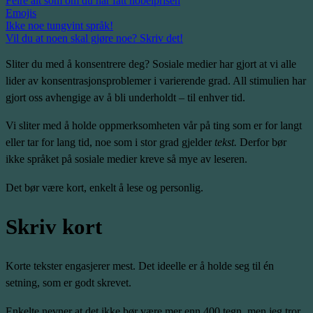
Feire alt som om du har fått nobelprisen
Emojis
Ikke noe tungvint språk!
Vil du at noen skal gjøre noe? Skriv det!
Sliter du med å konsentrere deg? Sosiale medier har gjort at vi alle
lider av konsentrasjonsproblemer i varierende grad. All stimulien har
gjort oss avhengige av å bli underholdt – til enhver tid.
Vi sliter med å holde oppmerksomheten vår på ting som er for langt
eller tar for lang tid, noe som i stor grad gjelder
tekst.
Derfor bør
ikke språket på sosiale medier kreve så mye av leseren.
Det bør være kort, enkelt å lese og personlig.
Skriv kort
Korte tekster engasjerer mest. Det ideelle er å holde seg til én
setning, som er godt skrevet.
Enkelte nevner at det ikke bør være mer enn 400 tegn, men jeg tror