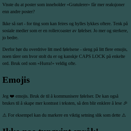
Visste du at poster som inneholder «Gratulerer» får mer reaksjoner
enn andre poster?
Ikke så rart - for ting som kan feires og hylles lykkes oftere. Tenk på
sosiale medier som er en rollercoaster av følelser. Jo mer og sterkere,
jo bedre.
Derfor bør du overdrive litt med følelsene - sleng på litt flere emojis,
noen tårer om hvor stolt du er og kanskje CAPS LOCK på enkelte
ord. Bruk ord som «Hurra!» veldig ofte.
Emojis
Jeg ❤️ emojis. Bruk de til å kommunisere følelser. De kan også
brukes til å skape mer kontrast i teksten, så den blir enklere å lese 🎉
⚠️ For eksempel kan du markere en viktig setning slik som dette ⚠️