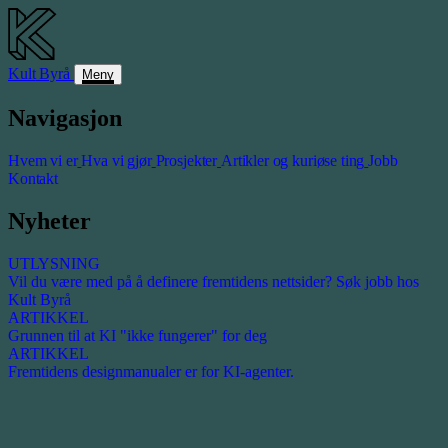
Kult
Byrå
Meny
Navigasjon
Hvem vi er
Hva vi gjør
Prosjekter
Artikler og kuriøse ting
Jobb
Kontakt
Nyheter
UTLYSNING
Vil du være med på å definere fremtidens nettsider? Søk jobb hos
Kult Byrå
ARTIKKEL
Grunnen til at KI "ikke fungerer" for deg
ARTIKKEL
Fremtidens designmanualer er for KI-agenter.