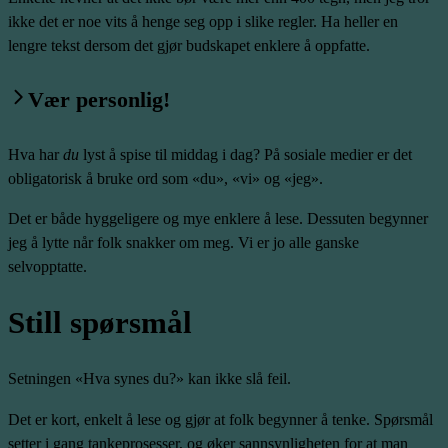
ikke det er noe vits å henge seg opp i slike regler. Ha heller en
lengre tekst dersom det gjør budskapet enklere å oppfatte.
Vær personlig!
Hva har
du
lyst å spise til middag i dag? På sosiale medier er det
obligatorisk å bruke ord som «du», «vi» og «jeg».
Det er både hyggeligere og mye enklere å lese. Dessuten begynner
jeg å lytte når folk snakker om meg. Vi er jo alle ganske
selvopptatte.
Still spørsmål
Setningen «Hva synes du?» kan ikke slå feil.
Det er kort, enkelt å lese og gjør at folk begynner å tenke. Spørsmål
setter i gang tankeprosesser, og øker sannsynligheten for at man