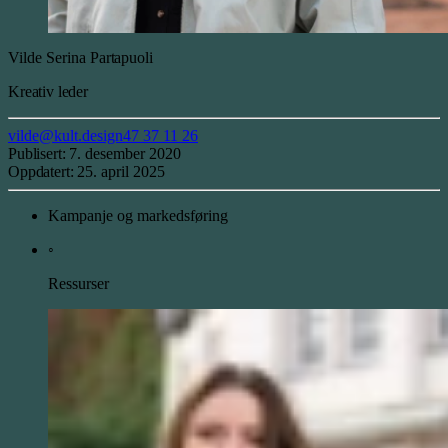
Vilde Serina
Partapuoli
Kreativ leder
vilde@kult.design
47 37 11 26
Publisert:
7. desember 2020
Oppdatert:
25. april 2025
Kampanje og markedsføring
◦
Ressurser