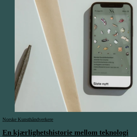
Norske Kunsthåndverkere
En kjærlighetshistorie
mellom
teknologi