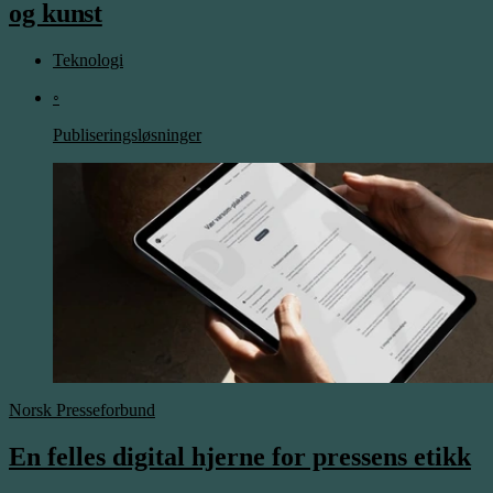
og
kunst
Teknologi
◦
Publiseringsløsninger
Norsk Presseforbund
En felles digital hjerne for pressens etikk