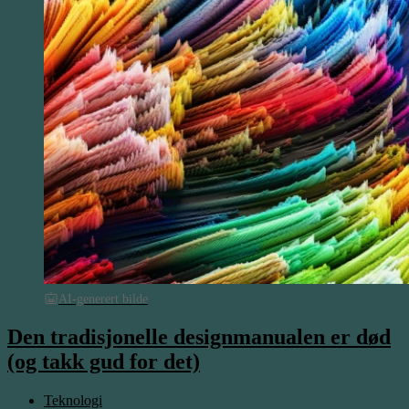
AI-generert bilde
Den tradisjonelle designmanualen er død
(og takk gud for det)
Teknologi