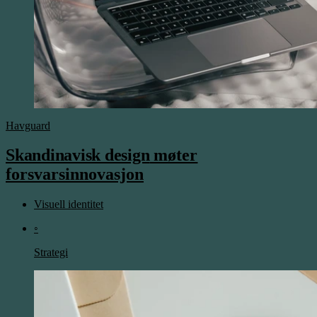
Havguard
Skandinavisk design
møter
forsvarsinnovasjon
Visuell identitet
◦
Strategi