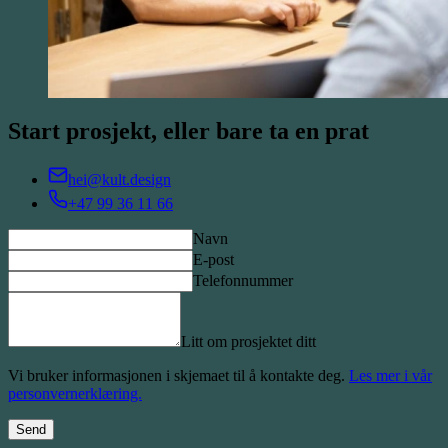
Start prosjekt, eller bare ta en prat
hei@kult.design
+47 99 36 11 66
Navn
E-post
Telefonnummer
Litt om prosjektet ditt
Vi bruker informasjonen i skjemaet til å kontakte deg.
Les mer i vår
personvernerklæring.
Send