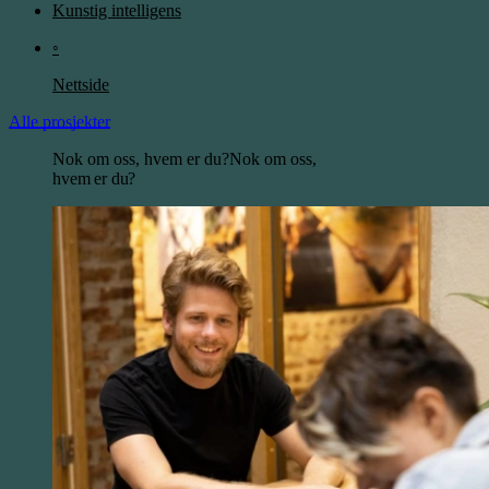
Kunstig intelligens
◦
Nettside
Alle prosjekter
Nok om oss, hvem er du?
Nok om oss,
hvem er du?