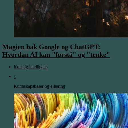
Magien bak Google og ChatGPT:
Hvordan AI kan "forstå" og "tenke"
Kunstig intelligens
◦
Kunnskapsbaser og e-læring