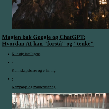
Magien bak Google og ChatGPT:
Hvordan AI kan "forstå" og "tenke"
Kunstig intelligens
◦
Kunnskapsbaser og e-læring
◦
Kampanje og markedsføring