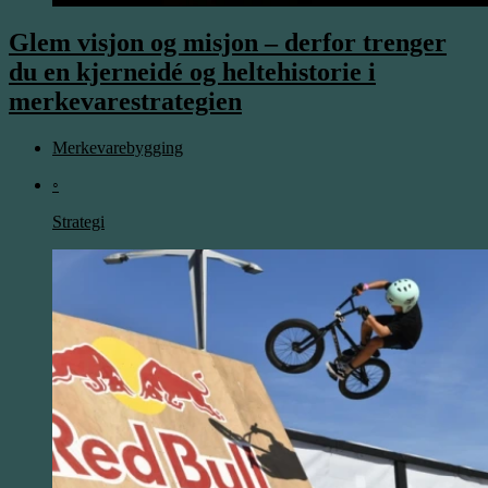
Glem visjon og misjon – derfor trenger
du en kjerneidé og heltehistorie i
merkevarestrategien
Merkevarebygging
◦
Strategi