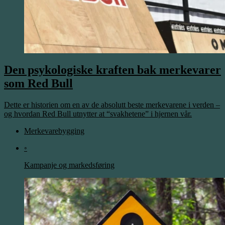
Den psykologiske kraften bak merkevarer
som Red Bull
Dette er historien om en av de absolutt beste merkevarene i verden –
og hvordan Red Bull utnytter at “svakhetene” i hjernen vår.
Merkevarebygging
◦
Kampanje og markedsføring