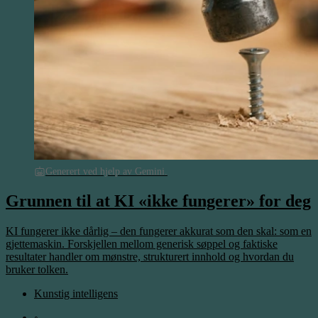
Generert ved hjelp av Gemini.
Grunnen til at KI «ikke fungerer» for deg
KI fungerer ikke dårlig – den fungerer akkurat som den skal: som en
gjettemaskin. Forskjellen mellom generisk søppel og faktiske
resultater handler om mønstre, strukturert innhold og hvordan du
bruker tolken.
Kunstig intelligens
◦