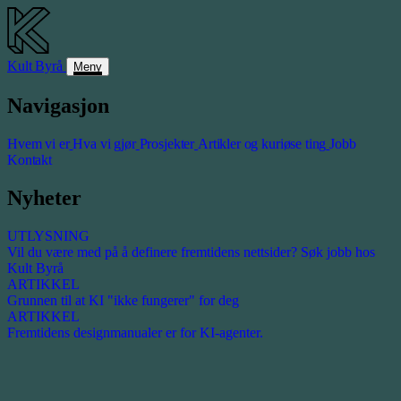
Kult
Byrå
Meny
Navigasjon
Hvem vi er
Hva vi gjør
Prosjekter
Artikler og kuriøse ting
Jobb
Kontakt
Nyheter
UTLYSNING
Vil du være med på å definere fremtidens nettsider? Søk jobb hos
Kult Byrå
ARTIKKEL
Grunnen til at KI "ikke fungerer" for deg
ARTIKKEL
Fremtidens designmanualer er for KI-agenter.