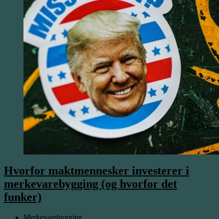
Hvorfor maktmennesker investerer i
merkevarebygging (og hvorfor det
funker)
Merkevarebygging