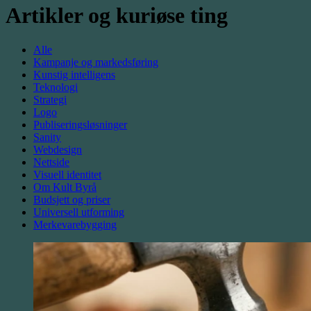
Artikler og
kuriøse
ting
Alle
Kampanje og markedsføring
Kunstig intelligens
Teknologi
Strategi
Logo
Publiseringsløsninger
Sanity
Webdesign
Nettside
Visuell identitet
Om Kult Byrå
Budsjett og priser
Universell utforming
Merkevarebygging