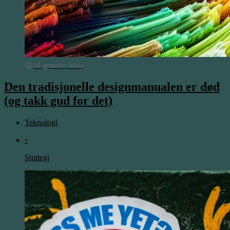
AI-generert bilde
Den tradisjonelle designmanualen er død
(og takk gud for det)
Teknologi
◦
Strategi