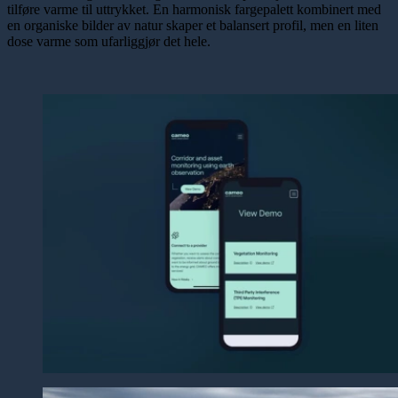
tilføre varme til uttrykket. En harmonisk fargepalett kombinert med
en organiske bilder av natur skaper et balansert profil, men en liten
dose varme som ufarliggjør det hele.