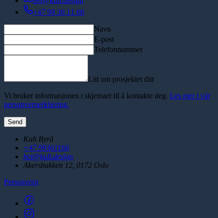
hei@kult.design
+47 99 36 11 66
Navn
E-post
Telefonnummer
Litt om prosjektet ditt
Vi bruker informasjonen i skjemaet til å kontakte deg.
Les mer i vår
personvernerklæring.
Send
Kult Byrå
+47 99361166
hei@kult.design
Akersbakken 12, 0172 Oslo
Personvern