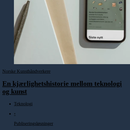
Norske Kunsthåndverkere
En kjærlighetshistorie
mellom
teknologi
og
kunst
Teknologi
◦
Publiseringsløsninger