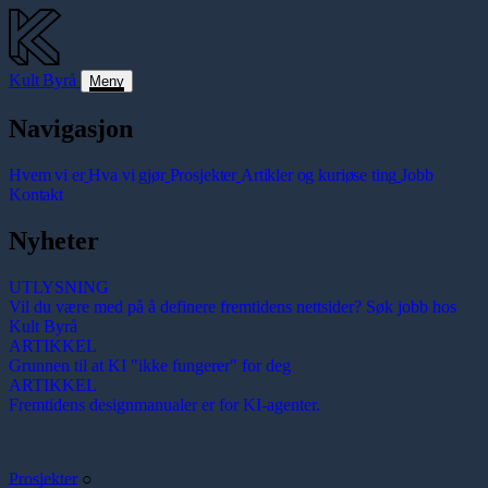
Kult
Byrå
Meny
Navigasjon
Hvem vi er
Hva vi gjør
Prosjekter
Artikler og kuriøse ting
Jobb
Kontakt
Nyheter
UTLYSNING
Vil du være med på å definere fremtidens nettsider? Søk jobb hos
Kult Byrå
ARTIKKEL
Grunnen til at KI "ikke fungerer" for deg
ARTIKKEL
Fremtidens designmanualer er for KI-agenter.
Prosjekter
○