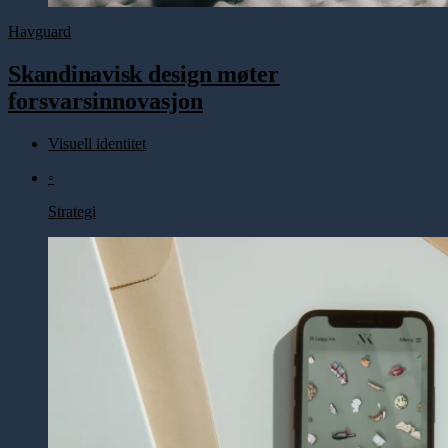
Havguard
Skandinavisk design
møter
forsvarsinnovasjon
Visuell identitet
◦
Strategi