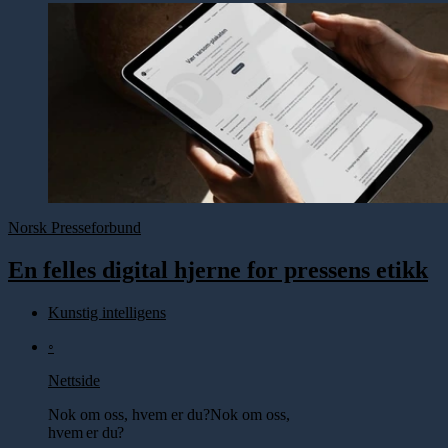
Norsk Presseforbund
En felles digital hjerne for pressens etikk
Kunstig intelligens
◦
Nettside
Nok om oss, hvem er du?
Nok om oss,
hvem er du?