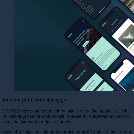
En varm profil som
ufarliggjør
CAMEO representerer en helt ny måte å overvåke områder på. Men
ny teknologi kan virke skummelt. Spesielt for konservative bransjer
som ikke har endret rutiner på årevis.
Istedenfor å lage en kald og faktaorientert profil jobbet vi heller for å