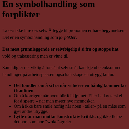
En symbolhandling som
forplikter
La oss ikke lure oss selv. Å legge til pronomen er bare begynnelsen.
Det er en symbolhandling som
forplikter
.
Det mest grunnleggende er selvfølgelig å si fra og stoppe hat
,
vold og trakassering man er vitne til.
Samtidig er det viktig å forstå at selv små, kanskje ubetenksomme
handlinger på arbeidsplassen også kan skape en utrygg kultur.
Det handler om å si fra når vi hører en hånlig kommentar
i kantinen.
Om å korrigere når noen blir feilkjønnet. Eller ha lav terskel
for å spørre – når man møter nye mennesker.
Om å ikke bare smile høflig når noen «tuller» på en måte som
gjør andre utrygge.
Lytte når man mottar konstruktiv kritikk
, og ikke fleipe
det bort som noe "woke"-greier.