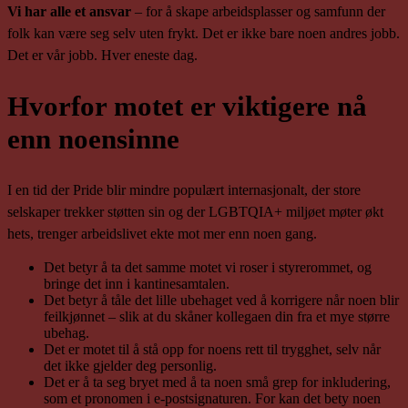
Vi har alle et ansvar
– for å skape arbeidsplasser og samfunn der
folk kan være seg selv uten frykt. Det er ikke bare noen andres jobb.
Det er vår jobb. Hver eneste dag.
Hvorfor motet er viktigere nå
enn noensinne
I en tid der Pride blir mindre populært internasjonalt, der store
selskaper trekker støtten sin og der LGBTQIA+ miljøet møter økt
hets, trenger arbeidslivet ekte mot mer enn noen gang.
Det betyr å ta det samme motet vi roser i styrerommet, og
bringe det inn i kantinesamtalen.
Det betyr å tåle det lille ubehaget ved å korrigere når noen blir
feilkjønnet – slik at du skåner kollegaen din fra et mye større
ubehag.
Det er motet til å stå opp for noens rett til trygghet, selv når
det ikke gjelder deg personlig.
Det er å ta seg bryet med å ta noen små grep for inkludering,
som et pronomen i e-postsignaturen. For kan det bety noen