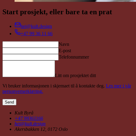
Start prosjekt, eller bare ta en prat
hei@kult.design
+47 99 36 11 66
Navn
E-post
Telefonnummer
Litt om prosjektet ditt
Vi bruker informasjonen i skjemaet til å kontakte deg.
Les mer i vår
personvernerklæring.
Send
Kult Byrå
+47 99361166
hei@kult.design
Akersbakken 12, 0172 Oslo