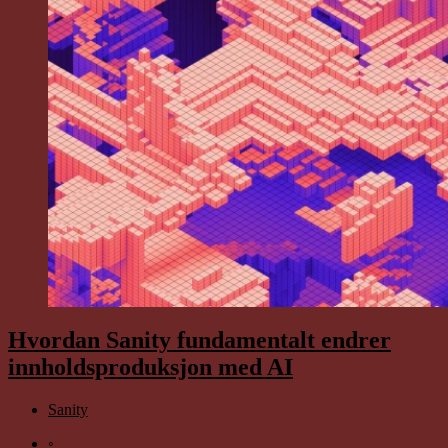
Hvordan Sanity fundamentalt endrer
innholdsproduksjon med AI
Sanity
◦