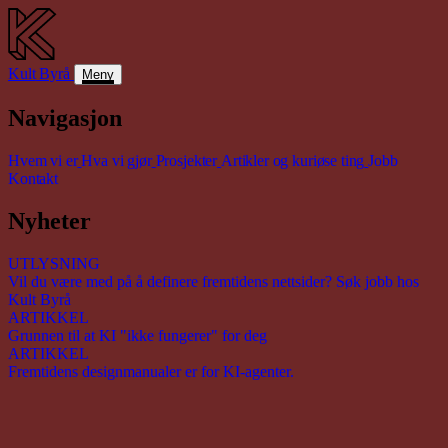
Kult
Byrå
Meny
Navigasjon
Hvem vi er
Hva vi gjør
Prosjekter
Artikler og kuriøse ting
Jobb
Kontakt
Nyheter
UTLYSNING
Vil du være med på å definere fremtidens nettsider? Søk jobb hos
Kult Byrå
ARTIKKEL
Grunnen til at KI "ikke fungerer" for deg
ARTIKKEL
Fremtidens designmanualer er for KI-agenter.