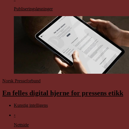
Publiseringsløsninger
Norsk Presseforbund
En felles digital hjerne for pressens etikk
Kunstig intelligens
◦
Nettside