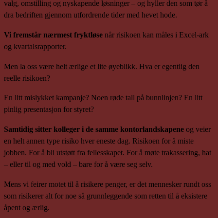
valg, omstilling og nyskapende løsninger – og hyller den som tør å
dra bedriften gjennom utfordrende tider med hevet hode.
Vi fremstår nærmest fryktløse
når risikoen kan måles i Excel-ark
og kvartalsrapporter.
Men la oss være helt ærlige et lite øyeblikk. Hva er egentlig den
reelle risikoen?
En litt mislykket kampanje? Noen røde tall på bunnlinjen? En litt
pinlig presentasjon for styret?
Samtidig sitter kolleger i de samme kontorlandskapene
og veier
en helt annen type risiko hver eneste dag. Risikoen for å miste
jobben. For å bli utstøtt fra fellesskapet. For å møte trakassering, hat
– eller til og med vold – bare for å være seg selv.
Mens vi feirer motet til å risikere penger, er det mennesker rundt oss
som risikerer alt for noe så grunnleggende som retten til å eksistere
åpent og ærlig.