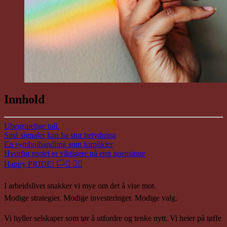
Innhold
Ubegripelige tall.
Små signaler kan ha stor betydning
En symbolhandling som forplikter
Hvorfor motet er viktigere nå enn noensinne
Happy PRIDE! 🏳️‍⚧️ 🏳️‍🌈
I arbeidslivet snakker vi mye om det å vise mot.
Modige strategier. Modige investeringer. Modige valg.
Vi hyller selskaper som tør å utfordre og tenke nytt. Vi heier på tøffe