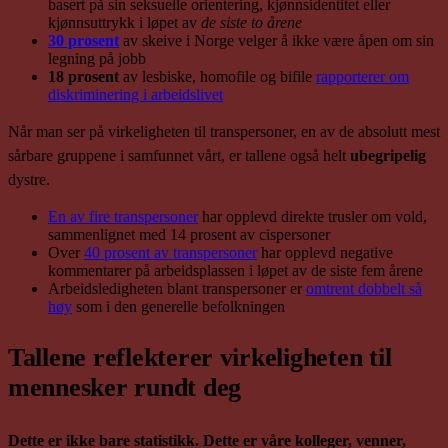
basert på sin seksuelle orientering, kjønnsidentitet eller
kjønnsuttrykk i løpet av
de siste to årene
30 prosent
av skeive i Norge velger å ikke være åpen om sin
legning på jobb
18 prosent
av lesbiske, homofile og bifile
rapporterer om
diskriminering i arbeidslivet
Når man ser på virkeligheten til transpersoner, en av de absolutt mest
sårbare gruppene i samfunnet vårt, er tallene også helt
ubegripelig
dystre.
En av fire transpersoner
har opplevd direkte trusler om vold,
sammenlignet med 14 prosent av cispersoner
Over
40 prosent av transpersoner
har opplevd negative
kommentarer på arbeidsplassen i løpet av de siste fem årene
Arbeidsledigheten blant transpersoner er
omtrent dobbelt så
høy
som i den generelle befolkningen
Tallene reflekterer virkeligheten til
mennesker rundt deg
Dette er ikke bare statistikk. Dette er våre kolleger, venner,