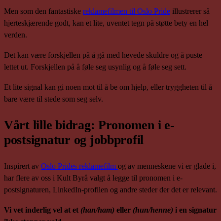
Men som den fantastiske
reklamefilmen til Oslo Pride
illustrerer så
hjerteskjærende godt, kan et lite, uventet tegn på støtte bety en hel
verden.
Det kan være forskjellen på å gå med hevede skuldre og å puste
lettet ut. Forskjellen på å føle seg usynlig og å føle seg sett.
Et lite signal kan gi noen mot til å be om hjelp, eller tryggheten til å
bare være til stede som seg selv.
Vårt lille bidrag: Pronomen i e-
postsignatur og jobbprofil
Inspirert av
Oslo Prides reklamefilm
og av menneskene vi er glade i,
har flere av oss i Kult Byrå valgt å legge til pronomen i e-
postsignaturen, LinkedIn-profilen og andre steder der det er relevant.
Vi vet inderlig vel at et
(han/ham)
eller
(hun/henne)
i en signatur