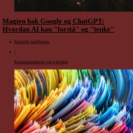
Magien bak Google og ChatGPT:
Hvordan AI kan "forstå" og "tenke"
Kunstig intelligens
◦
Kunnskapsbaser og e-læring