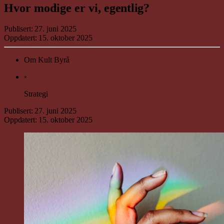
Hvor modige er vi,
egentlig
?
Publisert:
27. juni 2025
Oppdatert:
15. oktober 2025
Om Kult Byrå
◦
Strategi
Publisert:
27. juni 2025
Oppdatert:
15. oktober 2025