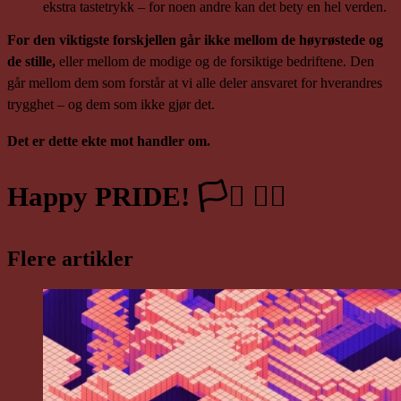
ekstra tastetrykk – for noen andre kan det bety en hel verden.
For den viktigste forskjellen går ikke mellom de høyrøstede og
de stille,
eller mellom de modige og de forsiktige bedriftene. Den
går mellom dem som forstår at vi alle deler ansvaret for hverandres
trygghet – og dem som ikke gjør det.
Det er dette ekte mot handler om.
Happy PRIDE! 🏳️‍⚧️ 🏳️‍🌈
Flere artikler