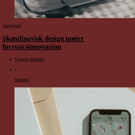
Havguard
Skandinavisk design
møter
forsvarsinnovasjon
Visuell identitet
◦
Strategi