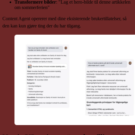
Transformere bilder
: "Lag et hero-bilde til denne artikkelen
om sommerferien"
Content Agent opererer med dine eksisterende brukertillatelser, så
den kan kun gjøre ting der du har tilgang.