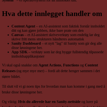
System"
– et operativsystem for alt innholdet ditt.
Hva dette innlegget handler om
Content Agent
– en AI-assistent som faktisk forstår innholdet
ditt og kan gjøre jobben, ikke bare prate om den
Canvas
– et AI-assistert skriveverktøy som endelig lar deg
skrive fritt mens strukturen håndteres automatisk
Sanity Dashboard
– et nytt "lag" til Sanity som gir deg alle
disse løsningene her.
App SDK
– verktøy som lar deg bygge fullstendig tilpassede
innholdsapplikasjoner
Vi skal også snakke om
Agent Actions
,
Functions
og
Content
Releases
(og mye mye mer) – fordi alt dette henger sammen i det
større bildet.
Til slutt vil vi gi noen tips for hvordan man kan komme i gang med å
bruke disse løsningene her.
Og viktig:
Hvis du allerede har en Sanity-nettside
og lurer på