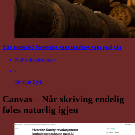
Vår metode? Nettsider som modnes som god vin
Publiseringsløsninger
◦
Om Kult Byrå
Canvas – Når skriving endelig
føles naturlig igjen