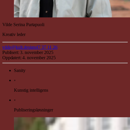
Vilde Serina
Partapuoli
Kreativ leder
vilde@kult.design
47 37 11 26
Publisert:
3. november 2025
Oppdatert:
4. november 2025
Sanity
◦
Kunstig intelligens
◦
Publiseringsløsninger