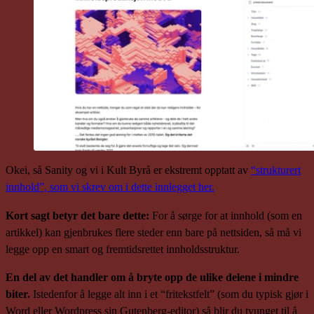
Okei, så Sanity og vi i Kult Byrå er ekstremt opptatt av
“strukturert
innhold”, som vi skrev om i dette innlegget her.
Kort sagt betyr det bare dette:
For å sørge for at innhold (som en
artikkel) kan gjenbrukes flere steder enn bare på nettsiden, så må vi
legge opp en smart og fremtidsrettet innholdsstruktur.
En del av det handler om å bryte opp de ulike delene i mindre
biter.
Istedenfor å legge alt inn i et “fritekstfelt” (som du typisk gjør i
Word eller Wordpress sin Gutenberg-editor) så blir du tvunget til å