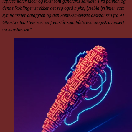
representerer ideer og tekst som genereres sømløst. Fra pennen og
dens tilkoblinger strekker det seg også myke, lyseblå lyslinjer, som
symboliserer dataflyten og den kontekstbevisste assistansen fra AI-
Ghostwriter. Hele scenen fremstår som både teknologisk avansert
og kunstnerisk”