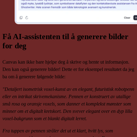
Få AI-assistenten til å generere bilder
for deg
Canvas kan ikke bare hjelpe deg å skrive og hente ut informasjon.
Den kan også generere bilder! Dette er for eksempel resultatet da jeg
ba om å generere følgende bilde:
"Detaljert isometrisk voxel-kunst av en elegant, futuristisk robotpenn
eller en intrikat skrivemekanisme. Pennen er konstruert av utallige
små rosa og oransje voxels, som danner et komplekst mønster som
minner om et digitalt kretskort. Den svever elegant over en dyp lilla
voxel-bakgrunn som et blankt digitalt lerret.
Fra tuppen av pennen stråler det ut et klart, hvitt lys, som