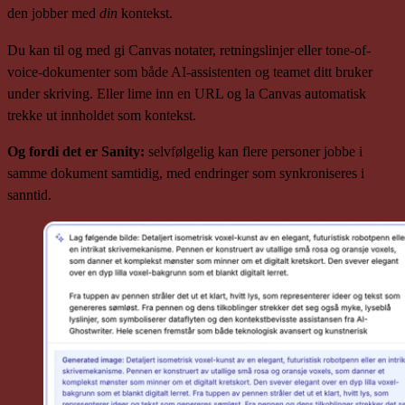
den jobber med
din
kontekst.
Du kan til og med gi Canvas notater, retningslinjer eller tone-of-
voice-dokumenter som både AI-assistenten og teamet ditt bruker
under skriving. Eller lime inn en URL og la Canvas automatisk
trekke ut innholdet som kontekst.
Og fordi det er Sanity:
selvfølgelig kan flere personer jobbe i
samme dokument samtidig, med endringer som synkroniseres i
sanntid.