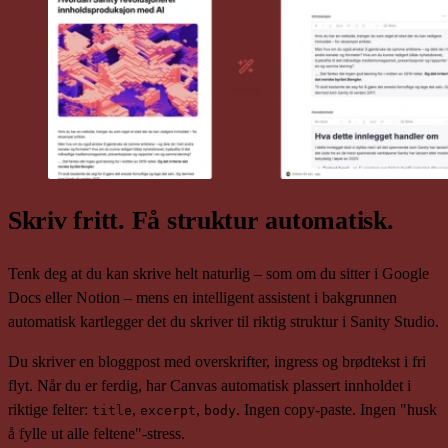
Skriv fritt. Få struktur automatisk.
Tenk deg at du kan skrive helt naturlig – som om du sitter i Google
Docs eller Notion – mens en intelligent assistent i bakgrunnen
automatisk kartlegger det du skriver til riktig struktur i Sanity Studio.
Du skriver en bloggpost med overskrifter, ingress og brødtekst i fri
flyt. Når du er ferdig, har Canvas automatisk plassert innholdet i
riktige felter:
,
,
. Ingen copy-paste. Ingen "husk
title
excerpt
body
å fylle ut alle feltene"-stress.