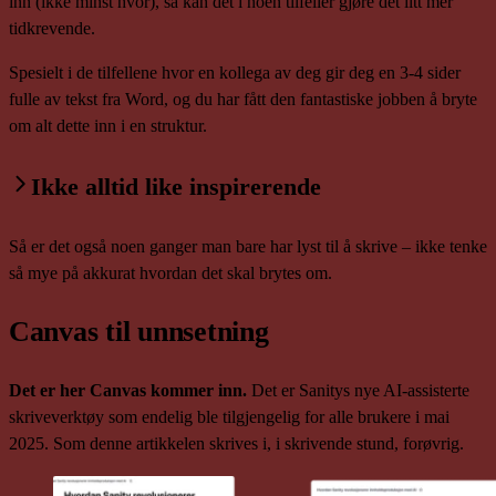
inn (ikke minst hvor), så kan det i noen tilfeller gjøre det litt mer
tidkrevende.
Spesielt i de tilfellene hvor en kollega av deg gir deg en 3-4 sider
fulle av tekst fra Word, og du har fått den fantastiske jobben å bryte
om alt dette inn i en struktur.
Ikke alltid like inspirerende
Så er det også noen ganger man bare har lyst til å skrive – ikke tenke
så mye på akkurat hvordan det skal brytes om.
Canvas til unnsetning
Det er her Canvas kommer inn.
Det er Sanitys nye AI-assisterte
skriveverktøy som endelig ble tilgjengelig for alle brukere i mai
2025. Som denne artikkelen skrives i, i skrivende stund, forøvrig.