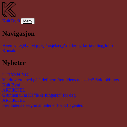
Kult
Byrå
Meny
Navigasjon
Hvem vi er
Hva vi gjør
Prosjekter
Artikler og kuriøse ting
Jobb
Kontakt
Nyheter
UTLYSNING
Vil du være med på å definere fremtidens nettsider? Søk jobb hos
Kult Byrå
ARTIKKEL
Grunnen til at KI "ikke fungerer" for deg
ARTIKKEL
Fremtidens designmanualer er for KI-agenter.