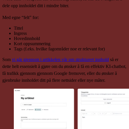
dele opp innholdet ditt i mindre biter.
Med egne “felt” for:
Tittel
Ingress
Hovedinnhold
Kort oppsummering
Tags (f.eks. hvilke fagområder noe er relevant for)
Som
vi går gjennom i artikkelen vår om strukturert innhold
så er
dette helt essensielt å gjøre om du ønsker å få en effektiv KI-chatbot,
få trafikk gjennom gjennom Google fremover, eller du ønsker å
gjenbruke innholdet ditt på flere nettsider eller nye måter.