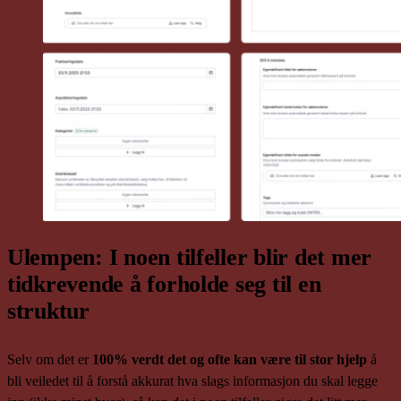
Ulempen: I noen tilfeller blir det mer
tidkrevende å forholde seg til en
struktur
Selv om det er
100% verdt det og ofte kan være til stor hjelp
å
bli veiledet til å forstå akkurat hva slags informasjon du skal legge