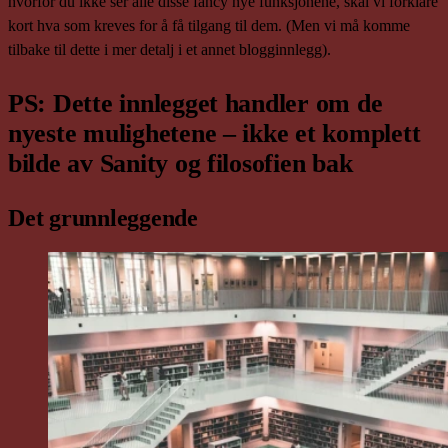
hvorfor du ikke ser alle disse fancy nye funksjonene, skal vi forklare
kort hva som kreves for å få tilgang til dem. (Men vi må komme
tilbake til dette i mer detalj i et annet blogginnlegg).
PS: Dette innlegget handler om de
nyeste mulighetene – ikke et komplett
bilde av Sanity og filosofien bak
Det grunnleggende