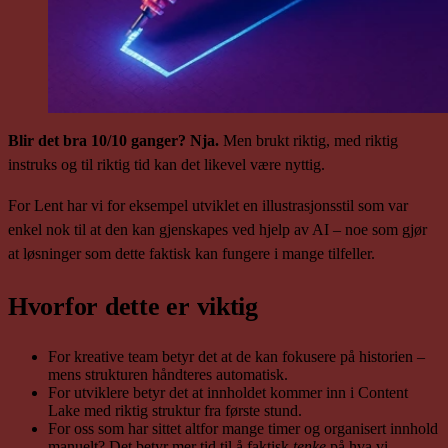
Blir det bra 10/10 ganger? Nja.
Men brukt riktig, med riktig
instruks og til riktig tid kan det likevel være nyttig.
For Lent har vi for eksempel utviklet en illustrasjonsstil som var
enkel nok til at den kan gjenskapes ved hjelp av AI – noe som gjør
at løsninger som dette faktisk kan fungere i mange tilfeller.
Hvorfor dette er viktig
For kreative team betyr det at de kan fokusere på historien –
mens strukturen håndteres automatisk.
For utviklere betyr det at innholdet kommer inn i Content
Lake med riktig struktur fra første stund.
For oss som har sittet altfor mange timer og organisert innhold
manuelt? Det betyr mer tid til å faktisk
tenke
på hva vi