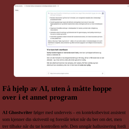
Få hjelp av AI, uten å måtte hoppe
over i et annet program
AI Ghostwriter
følger med underveis – en kontekstbevisst assistent
som kjenner din skrivestil og foreslår tekst når du ber om det, men
trer tilbake når du tar kontrollen selv. Den unngår hallusinering fordi