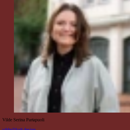
Vilde Serina
Partapuoli
vilde@kult.design