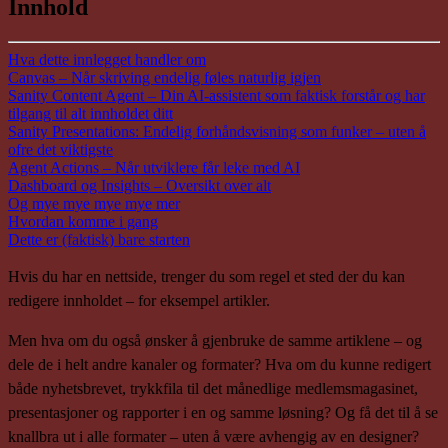
Innhold
Hva dette innlegget handler om
Canvas – Når skriving endelig føles naturlig igjen
Sanity Content Agent – Din AI-assistent som faktisk forstår og har
tilgang til alt innholdet ditt
Sanity Presentations: Endelig forhåndsvisning som funker – uten å
ofre det viktigste
Agent Actions – Når utviklere får leke med AI
Dashboard og Insights – Oversikt over alt
Og mye mye mye mye mer
Hvordan komme i gang
Dette er (faktisk) bare starten
Hvis du har en nettside, trenger du som regel et sted der du kan
redigere innholdet – for eksempel artikler.
Men hva om du også ønsker å gjenbruke de samme artiklene – og
dele de i helt andre kanaler og formater? Hva om du kunne redigert
både nyhetsbrevet, trykkfila til det månedlige medlemsmagasinet,
presentasjoner og rapporter i en og samme løsning? Og få det til å se
knallbra ut i alle formater – uten å være avhengig av en designer?