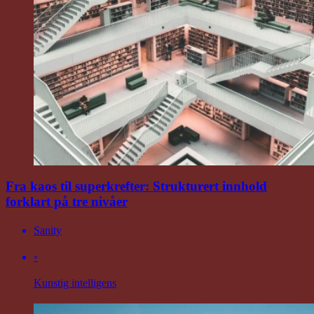
Fra kaos til superkrefter: Strukturert innhold
forklart på tre nivåer
Sanity
◦
Kunstig intelligens