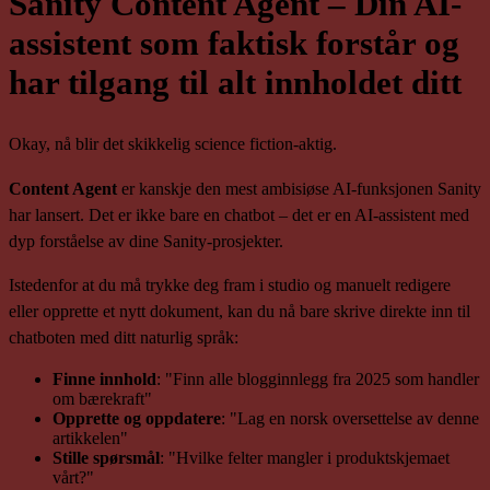
Sanity Content Agent – Din AI-
assistent som faktisk forstår og
har tilgang til alt innholdet ditt
Okay, nå blir det skikkelig science fiction-aktig.
Content Agent
er kanskje den mest ambisiøse AI-funksjonen Sanity
har lansert. Det er ikke bare en chatbot – det er en AI-assistent med
dyp forståelse av dine Sanity-prosjekter.
Istedenfor at du må trykke deg fram i studio og manuelt redigere
eller opprette et nytt dokument, kan du nå bare skrive direkte inn til
chatboten med ditt naturlig språk:
Finne innhold
: "Finn alle blogginnlegg fra 2025 som handler
om bærekraft"
Opprette og oppdatere
: "Lag en norsk oversettelse av denne
artikkelen"
Stille spørsmål
: "Hvilke felter mangler i produktskjemaet
vårt?"