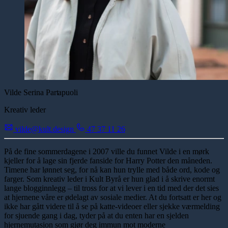
Vilde Serina
Partapuoli
Kreativ leder
vilde@kult.design
47 37 11 26
På de fine sommerdagene i 2007 ville du funnet Vilde i en mørk
kjeller for å lage sin fjerde fanside for Harry Potter den måneden.
Timene har lønnet seg, for nå kan hun trylle med både ord, kode og
farger. Som kreativ leder i Kult Byrå er hun glad i å skrive enormt
lange blogginnlegg – til tross for at vi lever i en tid med der det sies
at hjernene våre er ødelagt av sosiale medier. At du fortsatt er her og
ikke har gått videre til å se på katte-videoer eller sjekke værmelding
for sjuende gang i dag, tyder på at du enten har en sjelden
hjernemutasjon som gjør deg immun mot moderne