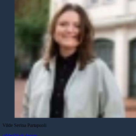
Vilde Serina
Partapuoli
vilde@kult.design