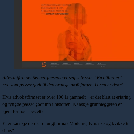
Advokatfirmaet Selmer
presenterer seg selv som “En utfordrer” –
noe som passer godt til den oransje profilfargen. Hvem er dere?
Hvis advokatfirmaet er over 100 år gammelt – er det klart at erfaring
og tyngde passer godt inn i historien. Kanskje grunnleggeren er
kjent for noe spesielt?
Eller kanskje dere er et ungt firma? Moderne, lynraske og kvikke til
sinns?