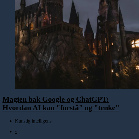
Magien bak Google og ChatGPT:
Hvordan AI kan "forstå" og "tenke"
Kunstig intelligens
◦