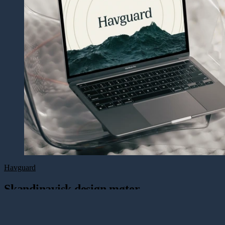
Havguard
Skandinavisk design
møter
forsvarsinnovasjon
Visuell identitet