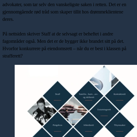
advokater, som tar selv den vanskeligste saken i retten. Det er en
gjennomgående rød tråd som skaper tillit hos drømmeklientene
deres.
På nettsiden skriver Staff at de selvsagt er beheftet i andre
fagområder også. Men det er de bygger ikke brandet sitt på det.
Hvorfor konkurrere på eiendomsrett – når du er best i klassen på
strafferett?