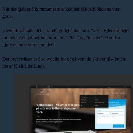
Når det gjelder å kommunisere enkelt har
Osloadvokatene
vært
gode.
Istedenfor å kalle det arverett, er det enkelt nok “arv”. Ellers så heter
områdene de jobber innenfor “bil”, “båt” og “husdyr”. Hvorfor
gjøre det noe verre enn det?
Det beste trikset er å se tydelig for deg hvem du skriver til – enten
det er Kjell eller Linda.