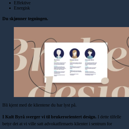
Effektive
Energisk
Du skjønner tegningen.
Bli kjent med de klientene du har lyst på.
I Kult Byrå sverger vi til brukerorientert design.
I dette tilfelle
betyr det at vi ville satt advokatfirmaets klienter i sentrum for