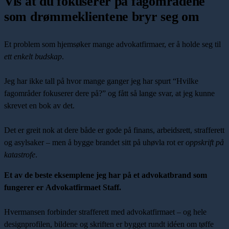
Vis at du fokuserer på fagområdene
som drømmeklientene bryr seg om
Et problem som hjemsøker mange advokatfirmaer, er å holde seg til
ett enkelt budskap
.
Jeg har ikke tall på hvor mange ganger jeg har spurt “Hvilke
fagområder fokuserer dere på?” og fått så lange svar, at jeg kunne
skrevet en bok av det.
Det er greit nok at dere både er gode på finans, arbeidsrett, strafferett
og asylsaker – men å bygge brandet sitt på uhøvla rot er
oppskrift på
katastrofe
.
Et av de beste eksemplene jeg har på et advokatbrand som
fungerer er
Advokatfirmaet Staff
.
Hvermansen forbinder strafferett med advokatfirmaet – og hele
designprofilen, bildene og skriften er bygget rundt idéen om tøffe