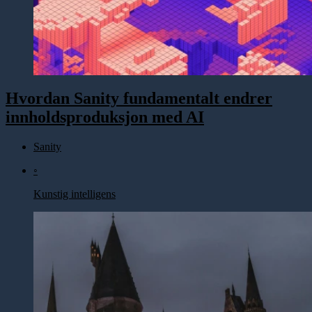
Hvordan Sanity fundamentalt endrer
innholdsproduksjon med AI
Sanity
◦
Kunstig intelligens