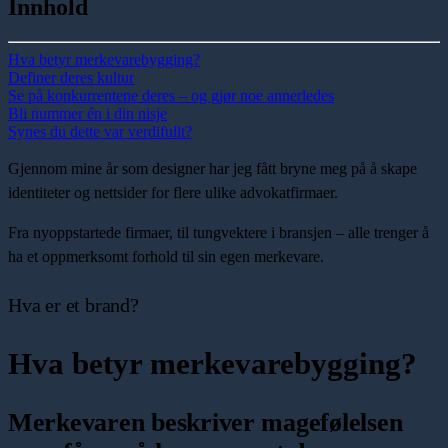
Innhold
Hva betyr merkevarebygging?
Definer deres kultur
Se på konkurrentene deres – og gjør noe annerledes
Bli nummer én i din nisje
Synes du dette var verdifullt?
Gjennom mine år som designer har jeg fått bryne meg på å skape
identiteter og nettsider for flere ulike advokatfirmaer.
Fra nyoppstartede firmaer, til tungvektere i bransjen – alle trenger å
ha et oppmerksomt forhold til sin egen merkevare.
Hva er et brand?
Hva betyr merkevarebygging?
Merkevaren beskriver magefølelsen