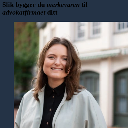
Slik bygger du
merkevaren
til
advokatfirmaet
ditt