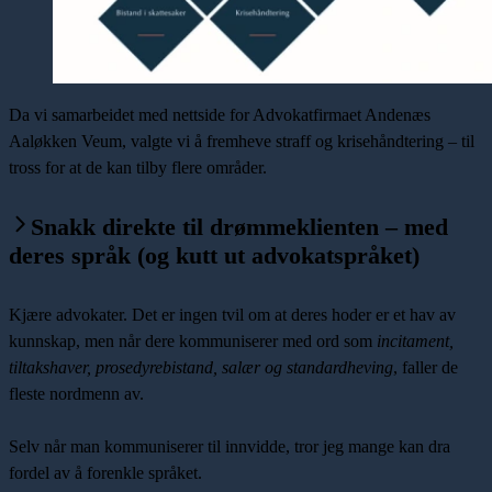
Da vi samarbeidet med nettside for
Advokatfirmaet Andenæs
Aaløkken Veum
, valgte vi å fremheve straff og krisehåndtering – til
tross for at de kan tilby flere områder.
Snakk direkte til drømmeklienten – med
deres språk (og kutt ut advokatspråket)
Kjære advokater. Det er ingen tvil om at deres hoder er et hav av
kunnskap, men når dere kommuniserer med ord som
incitament,
tiltakshaver, prosedyrebistand, salær og standardheving
, faller de
fleste nordmenn av.
Selv når man kommuniserer til innvidde, tror jeg mange kan dra
fordel av å forenkle språket.