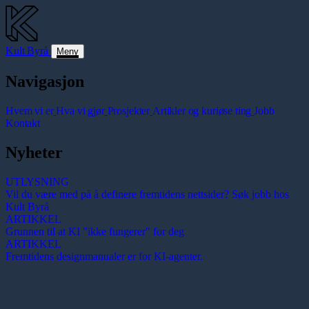
Kult
Byrå
Meny
Navigasjon
Hvem vi er
Hva vi gjør
Prosjekter
Artikler og kuriøse ting
Jobb
Kontakt
Nyheter
UTLYSNING
Vil du være med på å definere fremtidens nettsider? Søk jobb hos
Kult Byrå
ARTIKKEL
Grunnen til at KI "ikke fungerer" for deg
ARTIKKEL
Fremtidens designmanualer er for KI-agenter.