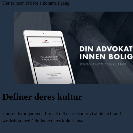
Her er noen råd for å komme i gang.
Definer deres kultur
Uansett hvor gammelt firmaet ditt er, så starter vi alltid en brand
workshop med å definere deres kultur innad.