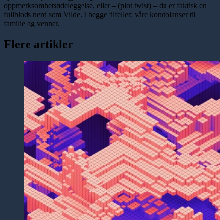
oppmerksomhetsødeleggelse, eller – (plot twist) – du er faktisk en
fullblods nerd som Vilde. I begge tilfeller: våre kondolanser til
familie og venner.
Flere artikler