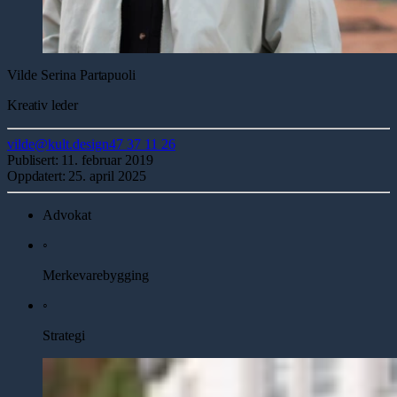
Vilde Serina
Partapuoli
Kreativ leder
vilde@kult.design
47 37 11 26
Publisert:
11. februar 2019
Oppdatert:
25. april 2025
Advokat
◦
Merkevarebygging
◦
Strategi