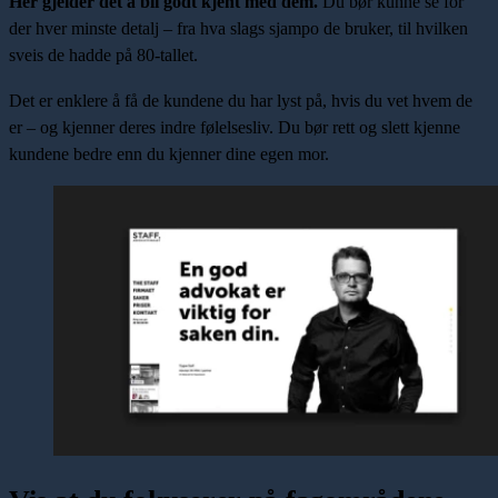
Her gjelder det å bli godt kjent med dem.
Du bør kunne se for
der hver minste detalj – fra hva slags sjampo de bruker, til hvilken
sveis de hadde på 80-tallet.
Det er enklere å få de kundene du har lyst på, hvis du vet hvem de
er – og kjenner deres indre følelsesliv. Du bør rett og slett kjenne
kundene bedre enn du kjenner dine egen mor.