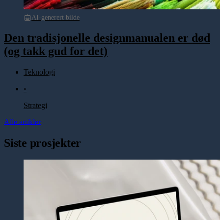
AI-generert bilde
Den tradisjonelle designmanualen er død
(og takk gud for det)
Teknologi
◦
Strategi
Alle artikler
Siste prosjekter