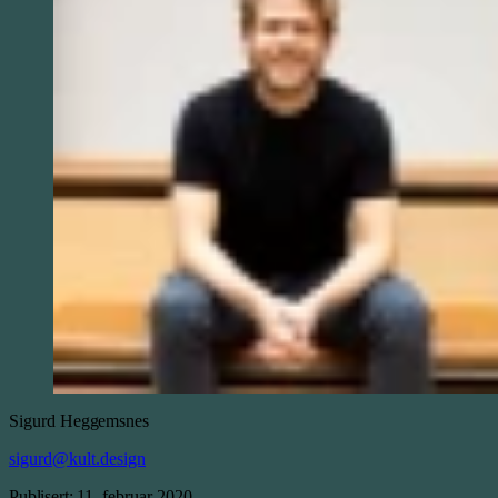
Sigurd
Heggemsnes
sigurd@kult.design
Publisert:
11. februar 2020