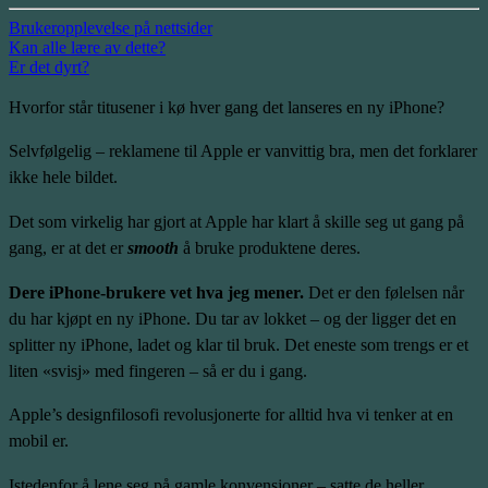
Brukeropplevelse på nettsider
Kan alle lære av dette?
Er det dyrt?
Hvorfor står titusener i kø hver gang det lanseres en ny iPhone?
Selvfølgelig – reklamene til Apple er vanvittig bra, men det forklarer
ikke hele bildet.
Det som virkelig har gjort at Apple har klart å skille seg ut gang på
gang, er at det er
smooth
å bruke produktene deres.
Dere iPhone-brukere vet hva jeg mener.
Det er den følelsen når
du har kjøpt en ny iPhone. Du tar av lokket – og der ligger det en
splitter ny iPhone, ladet og klar til bruk. Det eneste som trengs er et
liten «svisj» med fingeren – så er du i gang.
Apple’s designfilosofi revolusjonerte for alltid hva vi tenker at en
mobil er.
Istedenfor å lene seg på gamle konvensjoner – satte de heller