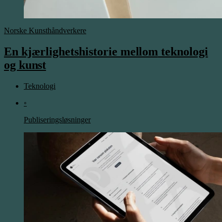
Norske Kunsthåndverkere
En kjærlighetshistorie
mellom
teknologi
og
kunst
Teknologi
◦
Publiseringsløsninger