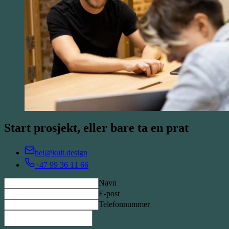
Start prosjekt, eller bare ta en prat
hei@kult.design
+47 99 36 11 66
Navn
E-post
Telefonnummer