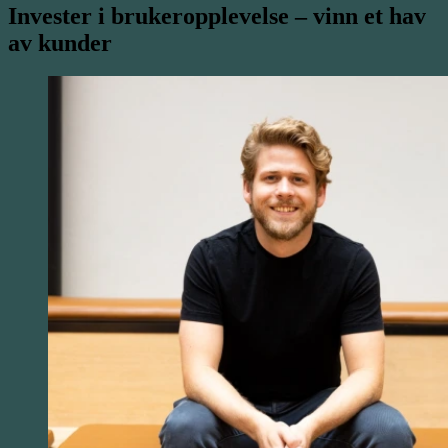
Invester i brukeropplevelse – vinn et hav
av kunder