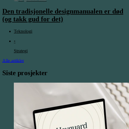
Den tradisjonelle designmanualen er død
(og takk gud for det)
Teknologi
◦
Strategi
Alle artikler
Siste prosjekter