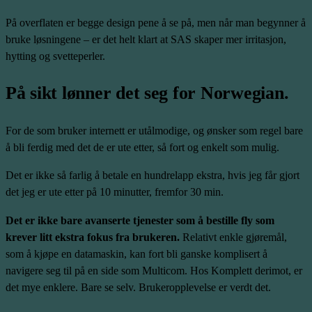
På overflaten er begge design pene å se på, men når man begynner å
bruke løsningene – er det helt klart at SAS skaper mer irritasjon,
hytting og svetteperler.
På sikt lønner det seg for Norwegian.
For de som bruker internett er utålmodige, og ønsker som regel bare
å bli ferdig med det de er ute etter, så fort og enkelt som mulig.
Det er ikke så farlig å betale en hundrelapp ekstra, hvis jeg får gjort
det jeg er ute etter på 10 minutter, fremfor 30 min.
Det er ikke bare avanserte tjenester som å bestille fly som
krever litt ekstra fokus fra brukeren.
Relativt enkle gjøremål,
som å kjøpe en datamaskin, kan fort bli ganske komplisert å
navigere seg til på en side som
Multicom
. Hos
Komplett
derimot, er
det mye enklere. Bare se selv. Brukeropplevelse er verdt det.