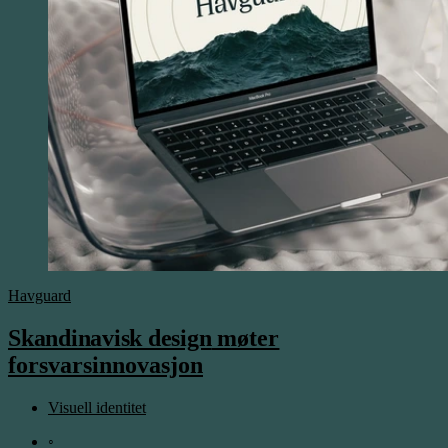
Havguard
Skandinavisk design
møter
forsvarsinnovasjon
Visuell identitet
◦