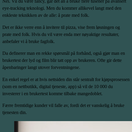
Nei. Vil du være fancy, går det an å bruke flere tusener på avansert
eye-tracking teknologi. Men du kommer allikevel langt med den
enkleste teknikken av de alle: å prate med folk.
Det er ikke verre enn å invitere til pizza, vise frem løsningen og
prate med folk. Hvis du vil være enda mer nøyaktige resultater,
anbefaler vi å bruke fagfolk.
Da definerer man en rekke spørsmål på forhånd, også gjør man en
brukertest der lyd og film blir tatt opp av brukeren. Ofte gir dette
åpenbaringer langt utover forventningene.
En enkel regel er at hvis nettsiden din står sentralt for kjøpsprosessen
(som en nettbutikk, digital tjeneste, app) så vil de 10 000 du
investerer i en brukertest komme tilbake mangedoblet.
Færre fremtidige kunder vil falle av, fordi det er vanskelig å bruke
tjenesten din.