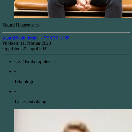
Sigurd
Heggemsnes
sigurd@kult.design
+47 99 36 11 66
Publisert:
11. februar 2020
Oppdatert:
25. april 2025
UX / Brukeropplevelse
◦
Teknologi
◦
Tjenesteutvikling