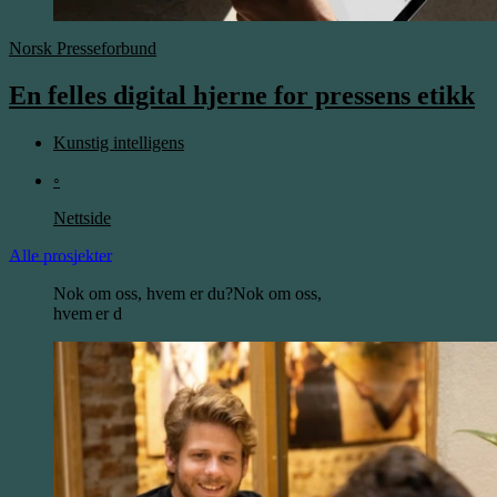
Norsk Presseforbund
En felles digital hjerne for pressens etikk
Kunstig intelligens
◦
Nettside
Alle prosjekter
Nok om oss, hvem er du?
Nok om oss,
hvem er du?