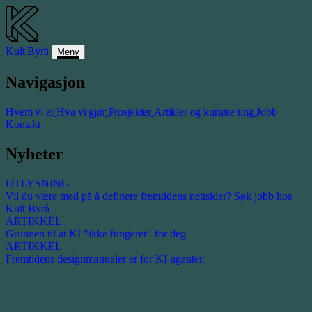
Kult
Byrå
Meny
Navigasjon
Hvem vi er
Hva vi gjør
Prosjekter
Artikler og kuriøse ting
Jobb
Kontakt
Nyheter
UTLYSNING
Vil du være med på å definere fremtidens nettsider? Søk jobb hos
Kult Byrå
ARTIKKEL
Grunnen til at KI "ikke fungerer" for deg
ARTIKKEL
Fremtidens designmanualer er for KI-agenter.