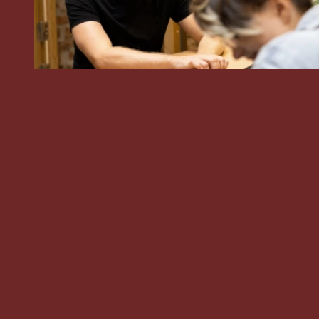
Start prosjekt, eller bare ta en prat
hei@kult.design
+47 99 36 11 66
Navn
E-post
Telefonnummer
Litt om prosjektet ditt