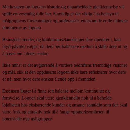
Merkevaren og logoens historie og opparbeidede gjenkjennelse vil
spille en vesentlig rolle her. Samtidig er det viktig å ta hensyn til
målgruppens forventninger og preferanser, ettersom de er de ultimate
dommerne av logoen.
Bransjens trender, og konkurranselandskapet dere opererer i, kan
også påvirke valget, da dere bør balansere mellom å skille dere ut og
å passe inn i deres sektor.
Ikke minst er det avgjørende å vurdere bedriftens fremtidige visjoner
og mål, slik at den oppdaterte logoen ikke bare reflekterer hvor dere
er nå, men hvor dere ønsker å ende opp i fremtiden.
Essensen ligger i å finne rett balanse mellom kontinuitet og
fornyelse. Logoen skal være gjenkjennelig nok til å beholde
lojaliteten hos eksisterende kunder og ansatte, samtidig som den skal
være frisk og attraktiv nok til å fange oppmerksomheten til
potensielle nye målgrupper.