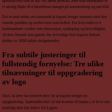
åpenbart
hva
som er feil ved første øyekast, men som mennesker er
vi utrolig flinke til å identifisere mangel på sammenheng og rød tråd.
Det er med andre ord essensielt at logoen henger sammen med den
visuelle profilen og merkevaren som helhet. For hvis målet er å
kommunisere verdier som innovasjon, nyskaping og lærevillighet,
vil dere fremstå som ganske lite troverdige hvis logoen fortsatt
skriker av 2000-tallets designtrender.
Fra subtile justeringer til
fullstendig fornyelse: Tre ulike
tilnærminger til oppgradering
av logo
Okei, så dere har bestemt dere for at logoen trenger en
oppgradering. Spørsmålet dere nå må komme til bunns i, er hvor stor
justering dere har behov for å gjøre.