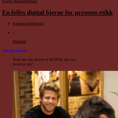
Norsk Presseforbund
En felles digital hjerne for pressens etikk
Kunstig intelligens
◦
Nettside
Alle prosjekter
Nok om oss, hvem er du?
Nok om oss,
hvem er du?