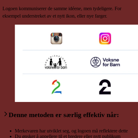
Logoen kommuniserer de samme idéene, men tydeligere. For
eksempel understreket av et nytt ikon, eller nye farger.
Denne metoden er særlig effektiv når:
Merkevaren har utviklet seg, og logoen må reflektere dette
Du ønsker å appellere til et bredere eller nytt publikum