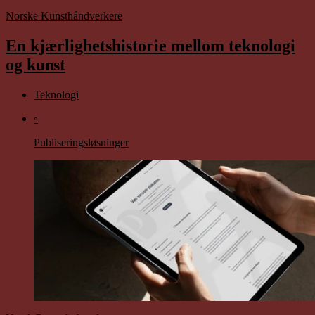
Norske Kunsthåndverkere
En kjærlighetshistorie
mellom
teknologi
og
kunst
Teknologi
◦
Publiseringsløsninger