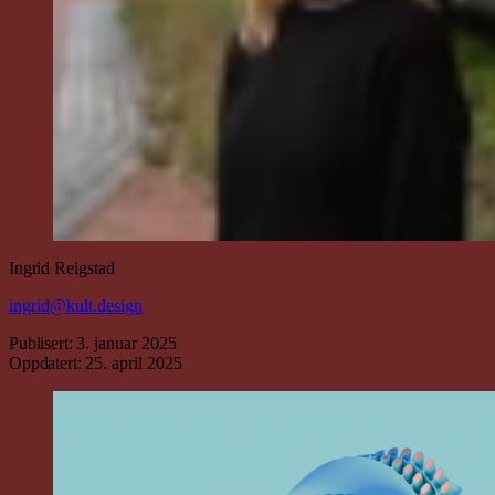
Ingrid
Reig
stad
ingrid@kult.design
Publisert:
3. januar 2025
Oppdatert:
25. april 2025