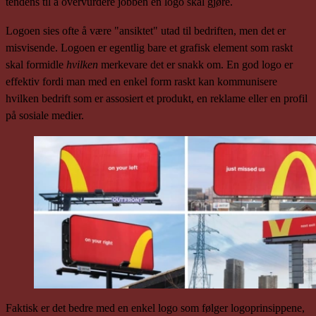
tendens til å overvurdere jobben en logo skal gjøre.
Logoen sies ofte å være "ansiktet" utad til bedriften, men det er
misvisende. Logoen er egentlig bare et grafisk element som raskt
skal formidle
hvilken
merkevare det er snakk om. En god logo er
effektiv fordi man med en enkel form raskt kan kommunisere
hvilken bedrift som er assosiert et produkt, en reklame eller en profil
på sosiale medier.
Faktisk er det bedre med en enkel logo som følger logoprinsippene,