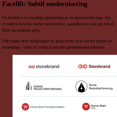
Facelift: Subtil modernisering
En facelift er en forsiktig oppdatering av en eksisterende logo. Her
er målet å beholde merkevarens kjerne, samtidig som man gir den et
friskt og moderne preg.
Ofte legger ikke målgruppen en gang merke til at det har skjedd en
forandring – målet er nemlig å beholde gjenkjennelsesfaktoren.