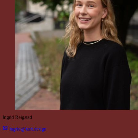
Ingrid
Reig
stad
ingrid@kult.design