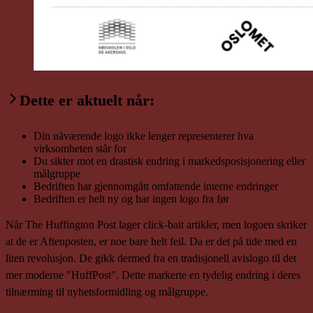
Dette er aktuelt når:
Din nåværende logo ikke lenger representerer hva
virksomheten står for
Du sikter mot en drastisk endring i markedsposisjonering eller
målgruppe
Bedriften har gjennomgått omfattende interne endringer
Bedriften er helt ny og har ingen logo fra før
Når The Huffington Post lager click-bait artikler, men logoen skriker
at de er Aftenposten, er noe bare helt feil. Da er det på tide med en
liten revolusjon. De gikk dermed fra en tradisjonell avislogo til det
mer moderne "HuffPost". Dette markerte en tydelig endring i deres
tilnærming til nyhetsformidling og målgruppe.