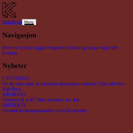
Kult
Byrå
Meny
Navigasjon
Hvem vi er
Hva vi gjør
Prosjekter
Artikler og kuriøse ting
Jobb
Kontakt
Nyheter
UTLYSNING
Vil du være med på å definere fremtidens nettsider? Søk jobb hos
Kult Byrå
ARTIKKEL
Grunnen til at KI "ikke fungerer" for deg
ARTIKKEL
Fremtidens designmanualer er for KI-agenter.