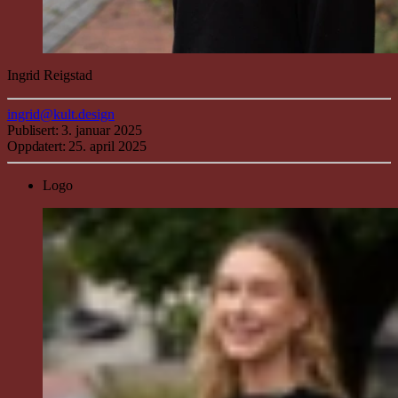
Ingrid
Reig
stad
ingrid@kult.design
Publisert:
3. januar 2025
Oppdatert:
25. april 2025
Logo