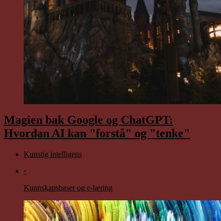
Magien bak Google og ChatGPT:
Hvordan AI kan "forstå" og "tenke"
Kunstig intelligens
◦
Kunnskapsbaser og e-læring