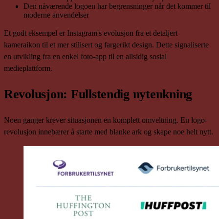
Den nåværende logoen har begrensninger når det kommer til
moderne anvendelser
Et godt eksempel er Instagram's evolusjon fra et detaljert
kameraikon til et mer stilisert og fargerikt design. Dette signaliserte
en utvikling fra en enkel foto-app til en allsidig sosial
medieplattform.
Revolusjon: Fullstendig nytenkning
Noen ganger krever situasjonen en komplett omveltning. En logo-
revolusjon innebærer å starte med blanke ark og skape noe helt nytt.