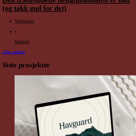
Den tradisjonelle designmanualen er død
(og takk gud for det)
Teknologi
◦
Strategi
Alle artikler
Siste prosjekter