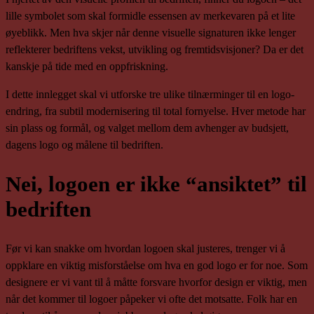
lille symbolet som skal formidle essensen av merkevaren på et lite
øyeblikk. Men hva skjer når denne visuelle signaturen ikke lenger
reflekterer bedriftens vekst, utvikling og fremtidsvisjoner? Da er det
kanskje på tide med en oppfriskning.
I dette innlegget skal vi utforske tre ulike tilnærminger til en logo-
endring, fra subtil modernisering til total fornyelse. Hver metode har
sin plass og formål, og valget mellom dem avhenger av budsjett,
dagens logo og målene til bedriften.
Nei, logoen er ikke “ansiktet” til
bedriften
Før vi kan snakke om hvordan logoen skal justeres, trenger vi å
oppklare en viktig misforståelse om hva en god logo er for noe. Som
designere er vi vant til å måtte forsvare hvorfor design er viktig, men
når det kommer til logoer påpeker vi ofte det motsatte. Folk har en