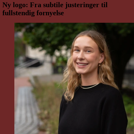
Ny logo: Fra subtile
justeringer
til
fullstendig
fornyelse