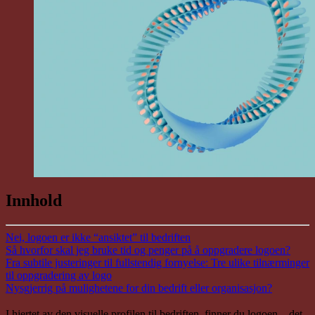
Innhold
Nei, logoen er ikke “ansiktet” til bedriften
Så hvorfor skal jeg bruke tid og penger på å oppgradere logoen?
Fra subtile justeringer til fullstendig fornyelse: Tre ulike tilnærminger
til oppgradering av logo
Nysgjerrig på mulighetene for din bedrift eller organisasjon?
I hjertet av den visuelle profilen til bedriften, finner du logoen – det