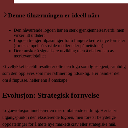
Denne tilnærmingen er ideell når:
Den nåværende logoen har en sterk gjenkjennelsesverdi, men
virker litt utdatert
Logoen trenger tilpasninger for å fungere bedre i nye formater
(for eksempel på sosiale medier eller på nettsiden)
Dere ønsker å signalisere utvikling uten å risikere tap av
merkevarelojalitet
Et vellykket facelift resulterer ofte i en logo som føles kjent, samtidig
som den oppleves som mer raffinert og tidsriktig. Her handler det
om å finpusse, heller enn å omskape.
Evolusjon: Strategisk fornyelse
Logoevolusjon innebærer en mer omfattende endring. Her tar vi
utgangspunkt i den eksisterende logoen, men foretar betydelige
oppdateringer for å møte nye markedskrav eller strategiske mål.